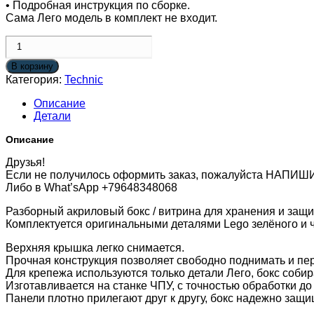
• Подробная инструкция по сборке.
Сама Лего модель в комплект не входит.
Количество
товара
Бокс
В корзину
для
Категория:
Technic
Kawasaki
Описание
Ninja
Детали
H2R
42170
Описание
/
Lego
Друзья!
Technic
Если не получилось оформить заказ, пожалуйста НАПИШ
Kawasaki
Либо в What’sApp +79648348068
Ninja
H2R
Разборный акриловый бокс / витрина для хранения и защи
42170
Комплектуется оригинальными деталями Lego зелёного и ч
Верхняя крышка легко снимается.
Прочная конструкция позволяет свободно поднимать и пер
Для крепежа используются только детали Лего, бокс собир
Изготавливается на станке ЧПУ, с точностью обработки до 
Панели плотно прилегают друг к другу, бокс надежно защи