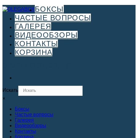
Перейти
БОКСЫ
к
ЧАСТЫЕ ВОПРОСЫ
содержимому
ГАЛЕРЕЯ
ВИДЕООБЗОРЫ
КОНТАКТЫ
КОРЗИНА
0
МЕНЮ
ЗАКРЫТЬ
Искать
×
Боксы
Частые вопросы
Галерея
Видеообзоры
Контакты
Корзина