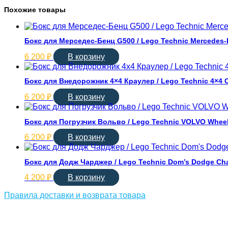
Похожие товары
Бокс для Мерседес-Бенц G500 / Lego Technic Mercedes-
6 200
₽
В корзину
Бокс для Внедорожник 4×4 Краулер / Lego Technic 4×4 C
6 200
₽
В корзину
Бокс для Погрузчик Вольво / Lego Technic VOLVO Wheel
6 200
₽
В корзину
Бокс для Додж Чарджер / Lego Technic Dom’s Dodge Cha
4 200
₽
В корзину
Правила доставки и возврата товара
Соцсети