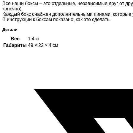
Все наши боксы – это отдельные, независимые друг от др
конечно).
Каждый бокс снабжен дополнительными пинами, которые 
В инструкции к боксам показано, как это сделать.
Детали
Вес
1.4 кг
Габариты
49 × 22 × 4 см
Открывается
в
новом
окне