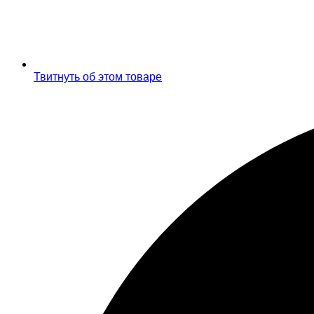
Твитнуть об этом товаре
Открывается
в
новом
окне