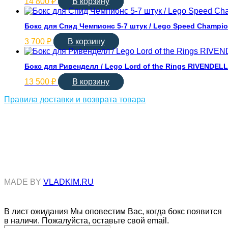
14 800
₽
В корзину
Бокс для Спид Чемпионс 5-7 штук / Lego Speed Champi
3 700
₽
В корзину
Бокс для Ривенделл / Lego Lord of the Rings RIVENDELL
13 500
₽
В корзину
Правила доставки и возврата товара
Соцсети
MADE BY
VLADKIM.RU
В лист ожидания
Мы оповестим Вас, когда бокс появится
в наличи. Пожалуйста, оставьте свой email.