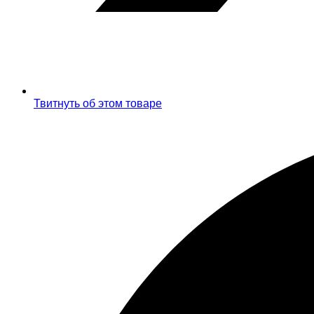
Твитнуть об этом товаре
Открывается
в
новом
окне