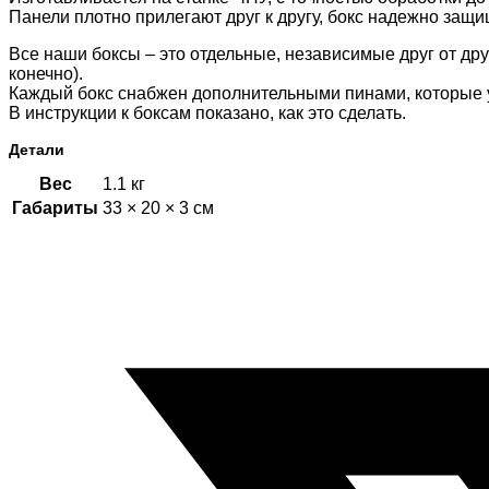
Панели плотно прилегают друг к другу, бокс надежно защи
Все наши боксы – это отдельные, независимые друг от др
конечно).
Каждый бокс снабжен дополнительными пинами, которые 
В инструкции к боксам показано, как это сделать.
Детали
Вес
1.1 кг
Габариты
33 × 20 × 3 см
Открывается
в
новом
окне