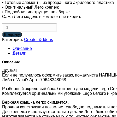
• Готовые элементы из прозрачного акрилового пластика
• Оригинальный Лего крепеж
• Подробная инструкция по сборке
Сама Лего модель в комплект не входит.
Количество
товара
Бокс
В корзину
для
Категория:
Creator & Ideas
Фольксваген
Описание
Т1
Детали
/
Lego
Описание
Creator
Expert
Друзья!
Volkswagen
Если не получилось оформить заказ, пожалуйста НАПИШ
T1
Либо в What’sApp +79648348068
Camper
Van
Разборный акриловый бокс / витрина для модели Lego Cre
10220
Комплектуется оригинальными уголками Lego белого и кр
Верхняя крышка легко снимается.
Прочная конструкция позволяет свободно поднимать и пер
Для крепежа используются только детали Лего, бокс собир
Изготавливается на станке ЧПУ, с точностью обработки до 