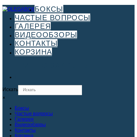
Перейти
БОКСЫ
к
ЧАСТЫЕ ВОПРОСЫ
содержимому
ГАЛЕРЕЯ
ВИДЕООБЗОРЫ
КОНТАКТЫ
КОРЗИНА
0
МЕНЮ
ЗАКРЫТЬ
Искать
×
Боксы
Частые вопросы
Галерея
Видеообзоры
Контакты
Корзина