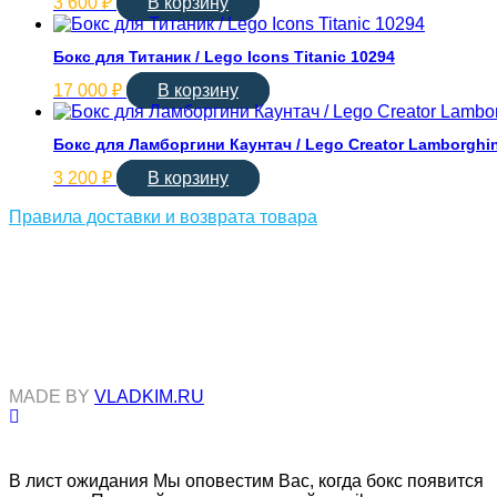
3 600
₽
В корзину
Бокс для Титаник / Lego Icons Titanic 10294
17 000
₽
В корзину
Бокс для Ламборгини Каунтач / Lego Creator Lamborghin
3 200
₽
В корзину
Правила доставки и возврата товара
Соцсети
MADE BY
VLADKIM.RU
В лист ожидания
Мы оповестим Вас, когда бокс появится