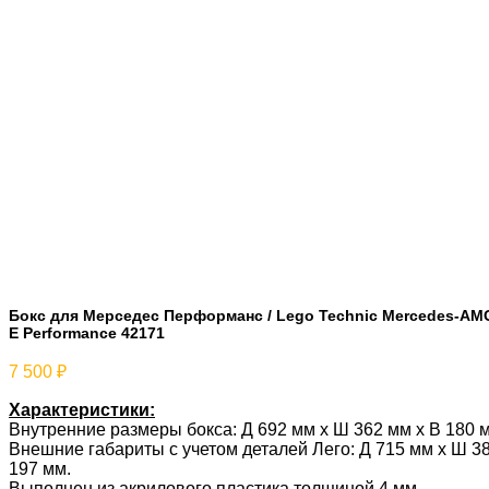
Бокс для Мерседес Перформанс / Lego Technic Mercedes-AM
E Performance 42171
7 500
₽
Характеристики:
Внутренние размеры бокса: Д 692 мм x Ш 362 мм x В 180 
Внешние габариты с учетом деталей Лего: Д 715 мм х Ш 38
197 мм.
Выполнен из акрилового пластика толщиной 4 мм.