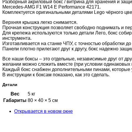
Разборный акриловый бокс / витрина для хранeния и защи
Mercedes-AMG F1 W14 E Performance 42171.
Комплектуется оригинальными деталями Lego чёрного цве
Верхняя крышка легко снимается.
Прочная конструкция позволяет свободно поднимать и пер
Для крепежа используются только детали Лего, бокс собир
инструмента.
Изготавливается на станке ЧПУ, с точностью обработки до 
Панели плотно прилегают друг к другу, бокс надежно защи
Все наши боксы – это отдельные, независимые друг от др
желании можно сложить вместе (при условии одинаковых г
Каждый бокс снабжен дополнительными пинами, которые 
В инструкции к боксам показано, как это сделать.
Детали
Вес
5 кг
Габариты
80 × 40 × 5 см
Открывается в новом окне