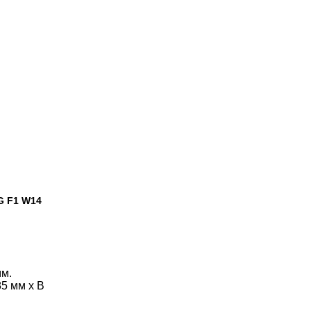
G F1 W14
мм.
5 мм х В